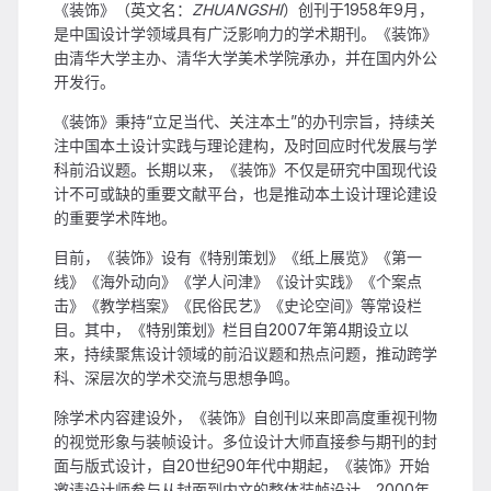
《装饰》（英文名：
ZHUANGSHI
）创刊于1958年9月，
是中国设计学领域具有广泛影响力的学术期刊。《装饰》
由清华大学主办、清华大学美术学院承办，并在国内外公
开发行。
《装饰》秉持“立足当代、关注本土”的办刊宗旨，持续关
注中国本土设计实践与理论建构，及时回应时代发展与学
科前沿议题。长期以来，《装饰》不仅是研究中国现代设
计不可或缺的重要文献平台，也是推动本土设计理论建设
的重要学术阵地。
目前，《装饰》设有《特别策划》《纸上展览》《第一
线》《海外动向》《学人问津》《设计实践》《个案点
击》《教学档案》《民俗民艺》《史论空间》等常设栏
目。其中，《特别策划》栏目自2007年第4期设立以
来，持续聚焦设计领域的前沿议题和热点问题，推动跨学
科、深层次的学术交流与思想争鸣。
除学术内容建设外，《装饰》自创刊以来即高度重视刊物
的视觉形象与装帧设计。多位设计大师直接参与期刊的封
面与版式设计，自20世纪90年代中期起，《装饰》开始
邀请设计师参与从封面到内文的整体装帧设计，2000年