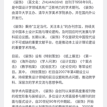
《装饰》（英文名：
ZHUANGSHI
）创刊于1958年9月，
是中国设计学领域具有广泛影响力的学术期刊。《装饰》
由清华大学主办、清华大学美术学院承办，并在国内外公
开发行。
《装饰》秉持“立足当代、关注本土”的办刊宗旨，持续关
注中国本土设计实践与理论建构，及时回应时代发展与学
科前沿议题。长期以来，《装饰》不仅是研究中国现代设
计不可或缺的重要文献平台，也是推动本土设计理论建设
的重要学术阵地。
目前，《装饰》设有《特别策划》《纸上展览》《第一
线》《海外动向》《学人问津》《设计实践》《个案点
击》《教学档案》《民俗民艺》《史论空间》等常设栏
目。其中，《特别策划》栏目自2007年第4期设立以
来，持续聚焦设计领域的前沿议题和热点问题，推动跨学
科、深层次的学术交流与思想争鸣。
除学术内容建设外，《装饰》自创刊以来即高度重视刊物
的视觉形象与装帧设计。多位设计大师直接参与期刊的封
面与版式设计，自20世纪90年代中期起，《装饰》开始
邀请设计师参与从封面到内文的整体装帧设计，2000年