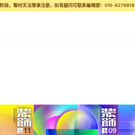
段，暂时无法登录注册，如有疑问可联系编辑部：010-62798189/