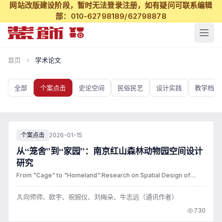
网站改版建设阶段，暂时无法登录注册，如有疑问可联系编辑
部：010-62798189/62798878
学术论文
首页
›
学术论文
全部
个案点击
史论空间
民俗民艺
设计实践
教学档案
个案点击
2026-01-15
从“笼舍”到“家园”：南京红山森林动物园空间设计
研究
From "Cage" to "Homeland":Research on Spatial Design of
Nanjing Hongshan Forest Zoo
向师师、欧宇、祝婉仪、刘梅朵、牛志远（通讯作者）
730