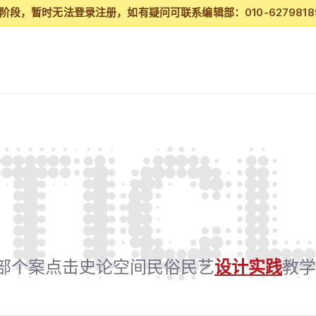
段，暂时无法登录注册，如有疑问可联系编辑部：010-62798189/
部
个案点击
史论空间
民俗民艺
设计实践
教学